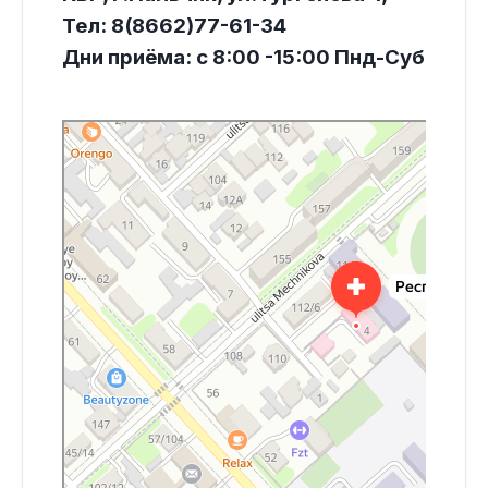
Тел: 8(8662)77-61-34
Дни приёма: с 8:00 -15:00 Пнд-Суб
Республиканский клинический центр психиатрии и
Медицинская лаборатория в Нальчике
наркологии
Медицинская комиссия в Нальчике