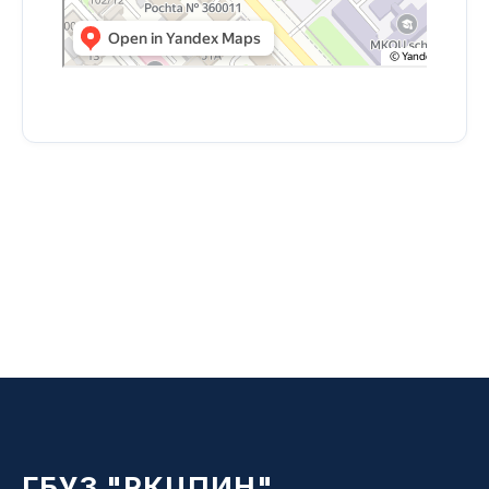
ГБУЗ "РКЦПИН"