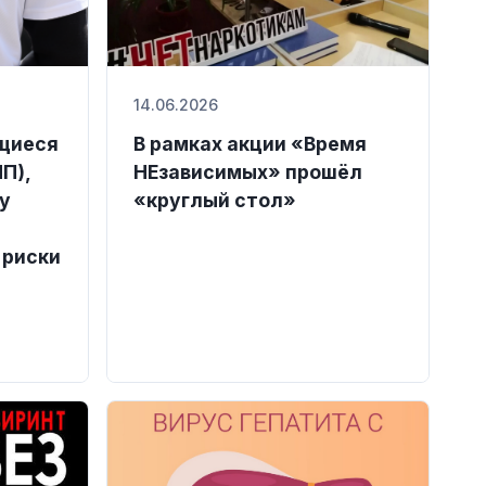
14.06.2026
щиеся
В рамках акции «Время
П),
НЕзависимых» прошёл
 у
«круглый стол»
 риски