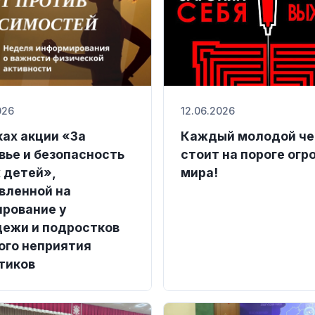
026
12.06.2026
ках акции «За
Каждый молодой че
вье и безопасность
стоит на пороге огр
 детей»,
мира!
вленной на
рование у
ежи и подростков
ого неприятия
тиков