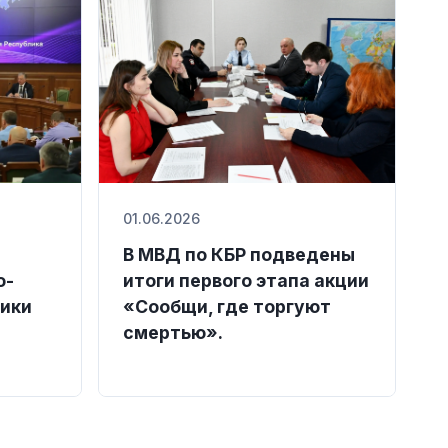
01.06.2026
В МВД по КБР подведены
о-
итоги первого этапа акции
лики
«Сообщи, где торгуют
смертью».